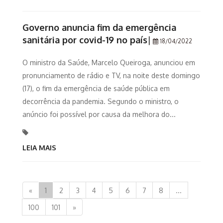
Governo anuncia fim da emergência
sanitária por covid-19 no país
|
18/04/2022
O ministro da Saúde, Marcelo Queiroga, anunciou em
pronunciamento de rádio e TV, na noite deste domingo
(17), o fim da emergência de saúde pública em
decorrência da pandemia. Segundo o ministro, o
anúncio foi possível por causa da melhora do...
LEIA MAIS
«
1
2
3
4
5
6
7
8
...
100
101
»