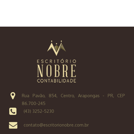
Rua Pavão, 854, Centro, Arapongas - PR, CEP
86.700-245
(43) 3252-5230
contato@escritorionobre.com.br