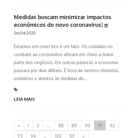
Medidas buscam minimizar impactos
econômicos do novo coronavírus
|
06/04/2020
Estamos em crise! Isto é um fato. Os cuidados no
combate ao coronavírus afetam em cheio a maior
parte dos negócios. Em outras palavras a economia
passará por dias difíceis. É hora de sermos otimistas,
solidários e atentos às medidas do...
LEIA MAIS
«
1
2
...
88
89
90
91
92
93
94
...
100
101
»