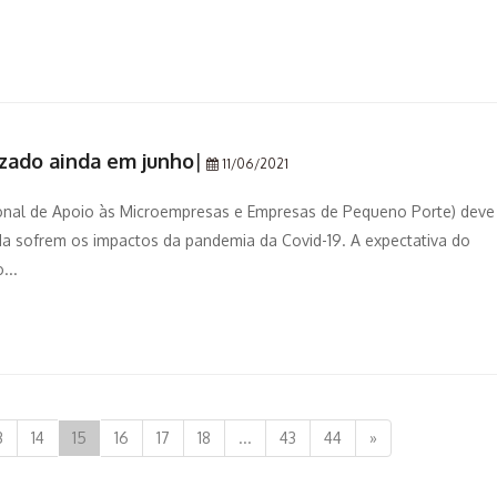
zado ainda em junho
|
11/06/2021
onal de Apoio às Microempresas e Empresas de Pequeno Porte) deve
a sofrem os impactos da pandemia da Covid-19. A expectativa do
...
3
14
15
16
17
18
...
43
44
»