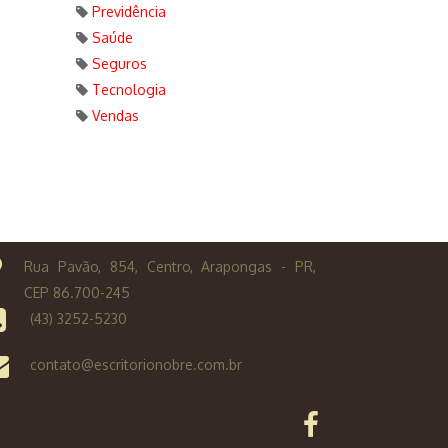
Previdência
Saúde
Seguros
Tecnologia
Vendas
Rua Pavão, 854, Centro, Arapongas - PR,
CEP 86.700-245
(43) 3252-5230
contato@escritorionobre.com.br