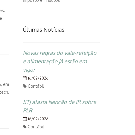
Imposto e Tributos
es.
 e
Últimas Notícias
Novas regras do vale-refeição
e alimentação já estão em
vigor
16/02/2026
%, em
Contábil
tech,
STJ afasta isenção de IR sobre
PLR
16/02/2026
Contábil