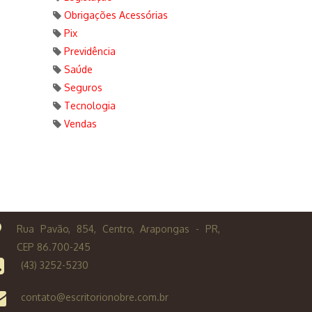
Obrigações Acessórias
Pix
Previdência
Saúde
Seguros
Tecnologia
Vendas
Rua Pavão, 854, Centro, Arapongas - PR,
CEP 86.700-245
(43) 3252-5230
contato@escritorionobre.com.br