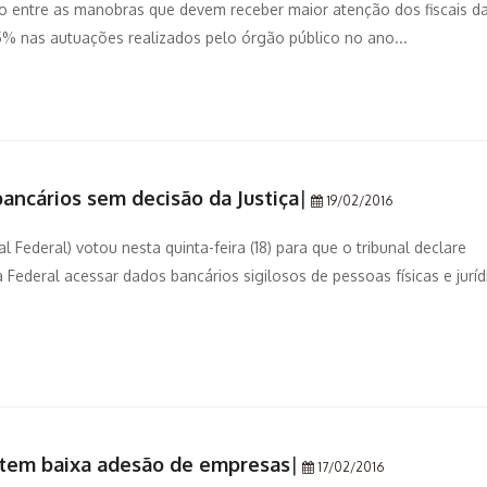
o entre as manobras que devem receber maior atenção dos fiscais d
5% nas autuações realizados pelo órgão público no ano...
bancários sem decisão da Justiça
|
19/02/2016
 Federal) votou nesta quinta-feira (18) para que o tribunal declare
a Federal acessar dados bancários sigilosos de pessoas físicas e juríd
 tem baixa adesão de empresas
|
17/02/2016